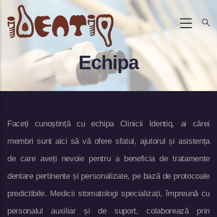
Mergi
la
conţinutul
Echipa
principal
Faceți cunoștință cu echipa Clinicii Identiq, ai cărei
membri sunt aici să vă ofere sfatul, ajutorul și asistența
de care aveți nevoie pentru a beneficia de tratamente
dentare pertinente și personalizate, pe bază de protocoale
predictibile. Medicii stomatologi specializați, împreună cu
personalul auxiliar și de suport, colaborează prin