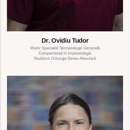
Dr. Ovidiu Tudor
Medic Specialist Stomatologie Generală
Compentență în Implantologie
Rezident Chirurgie Dento-Alveolară